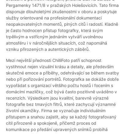
Pergamenky 1471/8 v pražských Holešovicích. Tato firma
disponuje dlouholetými zkušenostmi v oboru a poskytuje
služby orientované na profesionální dokumentaci
neopakovatelných momentů, plných citů i radostí. Kladně
je často hodnocen přístup fotografky, která svým
trpělivým a vstřícným jednáním vytváří uvolněnou
atmosféru i v náročnějších situacích, což napomáhá
vzniku přirozených a autentických záběrů.
Mezi největší přednosti ChilliFoto patří schopnost
vystihnout nejen vizuální krásu a detaily, ale především
skutečné emoce a příběhy, odehrávající se během svatby
nebo při pořizování portrétů. Fotografka se dokáže dobře
vypořádat s organizací většího počtu hostů i focením s
domácími mazlíčky, což bývá často pozitivně uváděno v
recenzích. Výsledkem jsou kvalitní, barevně výrazné
fotografie bez tmavých filtrů, které zachycují významné
životní okamžiky. Firma se vyznačuje individuálním
přístupem a snahou zajistit, aby se každý fotografovaný
cítil přirozeně a spokojeně, přičemž proces od
komunikace po předání upravených snímků probíhá