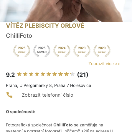
VÍTĚZ PLEBISCITY ORLOVÉ
ChilliFoto
Zobrazit více >>
9.2
(21)
Praha, U Pergamenky 8, Praha 7 Holešovice
Zobrazit telefonní číslo
O společnosti:
Fotografická společnost
ChilliFoto
se zaměřuje na
svatební a portrétní fotografii, přičemž sídlí na adrese U