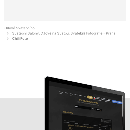
Orlové Svatebního
Svatební Salóny, DJové na Svatbu, Svatební Fotografie - Praha
ChilliFoto