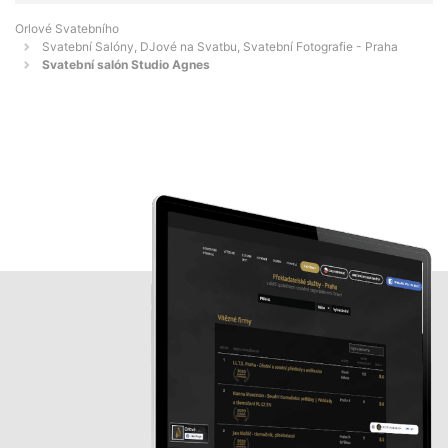
Orlové Svatebního
Svatební Salóny, DJové na Svatbu, Svatební Fotografie - Praha
Svatební salón Studio Agnes