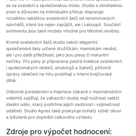
se na svatební a společenskou módu. Studio s mnohaletou
praxí a důrazem na individuální přístup disponuje
rozsáhlou nabídkou svatebních šatů od renomovaných
návrhářů, které lze nejen zapůjčit, ale i zakoupit. Součástí
sortimentu jsou také modely vhodné pro těhotné nevěsty.
Kromě svatebních šatů studio nabízí elegantní
společenské šaty určené družičkám, maminkám nevěst,
ale i pro další příležitosti, jako jsou plesy či maturitní
večírky. Pro pány je připravena pestrá kolekce svatebních
i společenských obleků, smokingů a žaketů, přičemž
úpravy oblečení na míru probíhají v interní krejčovské
dílně.
Odborné poradenství a inspirace získaná z mezinárodních
veletrhů zajišťují, že zákazníci studia mají možnost nalézt
ideální oděv, který podtrhne jejich osobnost i výjimečnost
události. Studio Agnes také poskytuje bohatý výběr obuvi
a bižuterie pro doplnění celkového vzhledu.
Zdroje pro výpočet hodnocení: