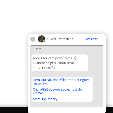
ORLOVÉ Svatebního
Live chat
18:40
Ahoj, rádi Vám pomůžeme! 🙂
Klikněte na příslušnou téma
konverzace! 🙂
Jsem laureát, chci získat marketingové
materiály.
Chci přihlásit svou společnost do
Orlové.
Mám jiné otázky.