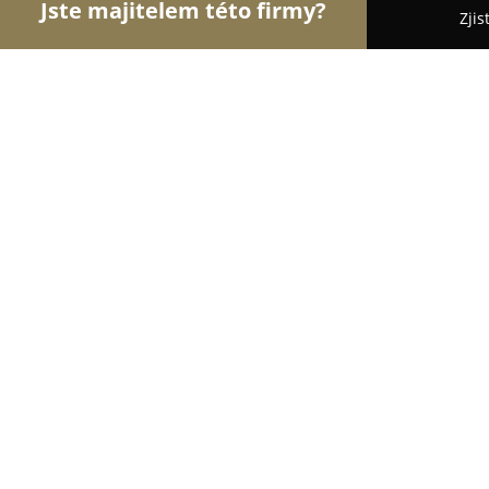
Jste majitelem této firmy?
Zjis
Orlové Svatebního
Svatební Salóny, DJové na Sva
Svatební fotograf - Pavel Růžička
9
(16)
Praha, Stehlíkova 913/14
Zobrazit telefonní číslo