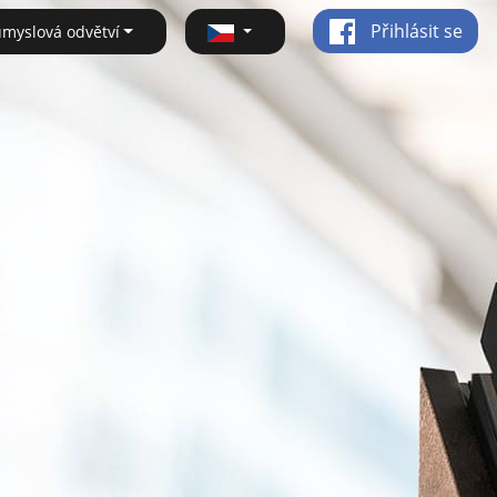
Přihlásit se
ůmyslová odvětví