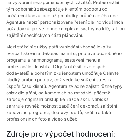
na vytvoření nezapomenutelných zážitků. Profesionální
tým odborníků zabezpečuje klientům podporu od
počáteční konzultace až po hladký průběh celého dne.
Agentura nabízí personalizované řešení dle individuálních
požadavků, jak ve formě komplexní svatby na klíč, tak při
zajištění specifických částí plánování.
Mezi stěžejní služby patří vyhledání vhodné lokality,
tvorba tiskovin a dekorací na míru, příprava podrobného
programu a harmonogramu, sestavení menu a
profesionální floristika. Díky široké síti ověřených
dodavatelů a bohatým zkušenostem umožňuje Oslavte
hladký průběh příprav, což vede ke snížení stresu a
úspoře času klientů. Agentura zvládne zajistit různé typy
oslav dle přání, od komorních po rozsáhlé, přičemž
zaručuje originální přístup ke každé akci. Nabídka
zahrnuje rovněž možnost zapůjčení dekorací, zajištění
zábavního programu, dopravy, dortů, květin a také
profesionálních foto a video služeb.
Zdroje pro výpočet hodnocení: