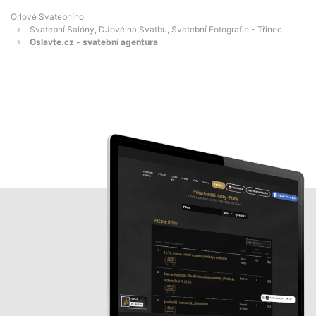
Orlové Svatebního
Svatební Salóny, DJové na Svatbu, Svatební Fotografie - Třinec
Oslavte.cz - svatební agentura