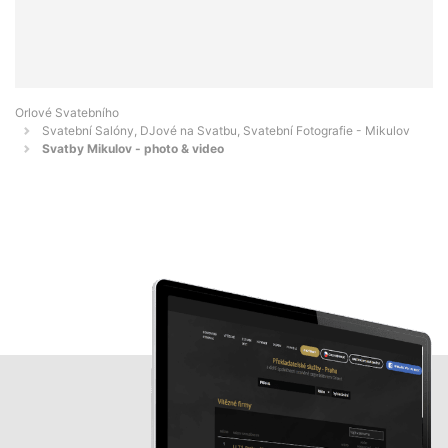
Orlové Svatebního
Svatební Salóny, DJové na Svatbu, Svatební Fotografie - Mikulov
Svatby Mikulov - photo & video