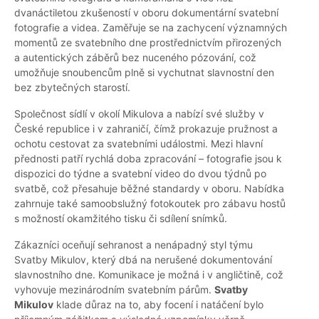
dvanáctiletou zkušeností v oboru dokumentární svatební
fotografie a videa. Zaměřuje se na zachycení významných
momentů ze svatebního dne prostřednictvím přirozených
a autentických záběrů bez nuceného pózování, což
umožňuje snoubencům plně si vychutnat slavnostní den
bez zbytečných starostí.
Společnost sídlí v okolí Mikulova a nabízí své služby v
České republice i v zahraničí, čímž prokazuje pružnost a
ochotu cestovat za svatebními událostmi. Mezi hlavní
přednosti patří rychlá doba zpracování – fotografie jsou k
dispozici do týdne a svatební video do dvou týdnů po
svatbě, což přesahuje běžné standardy v oboru. Nabídka
zahrnuje také samoobslužný fotokoutek pro zábavu hostů
s možností okamžitého tisku či sdílení snímků.
Zákazníci oceňují sehranost a nenápadný styl týmu
Svatby Mikulov, který dbá na nerušené dokumentování
slavnostního dne. Komunikace je možná i v angličtině, což
vyhovuje mezinárodním svatebním párům.
Svatby
Mikulov
klade důraz na to, aby focení i natáčení bylo