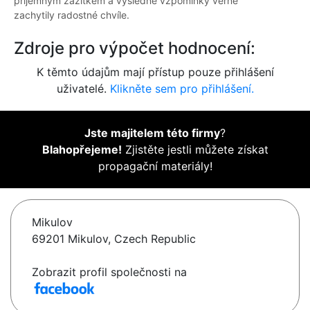
příjemným zážitkem a výsledné vzpomínky věrně
zachytily radostné chvíle.
Zdroje pro výpočet hodnocení:
K těmto údajům mají přístup pouze přihlášení
uživatelé.
Klikněte sem pro přihlášení.
Jste majitelem této firmy
?
Blahopřejeme!
Zjistěte jestli můžete získat
propagační materiály!
Mikulov
69201 Mikulov, Czech Republic
Zobrazit profil společnosti na