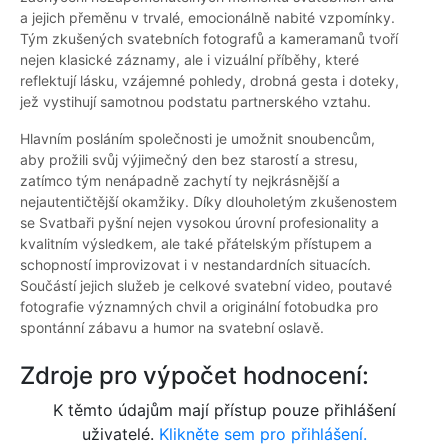
a jejich přeměnu v trvalé, emocionálně nabité vzpomínky.
Tým zkušených svatebních fotografů a kameramanů tvoří
nejen klasické záznamy, ale i vizuální příběhy, které
reflektují lásku, vzájemné pohledy, drobná gesta i doteky,
jež vystihují samotnou podstatu partnerského vztahu.
Hlavním posláním společnosti je umožnit snoubencům,
aby prožili svůj výjimečný den bez starostí a stresu,
zatímco tým nenápadně zachytí ty nejkrásnější a
nejautentičtější okamžiky. Díky dlouholetým zkušenostem
se Svatbaři pyšní nejen vysokou úrovní profesionality a
kvalitním výsledkem, ale také přátelským přístupem a
schopností improvizovat i v nestandardních situacích.
Součástí jejich služeb je celkové svatební video, poutavé
fotografie významných chvil a originální fotobudka pro
spontánní zábavu a humor na svatební oslavě.
Zdroje pro výpočet hodnocení:
K těmto údajům mají přístup pouze přihlášení
uživatelé.
Klikněte sem pro přihlášení.