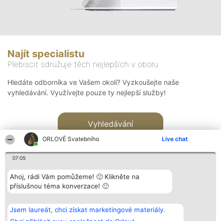
Najít specialistu
Plebiscit sdružuje těch nejlepších v oboru
Hledáte odborníka ve Vašem okolí? Vyzkoušejte naše
vyhledávání. Využívejte pouze ty nejlepší služby!
Vyhledávání
ORLOVÉ Svatebního
Live chat
07:05
Ahoj, rádi Vám pomůžeme! 🙂 Klikněte na
příslušnou téma konverzace! 🙂
Organizátor hlasování
Plebiscyt
Kontakt
Bright Side Solutions sp. z o.
Vítězové
Kontakt
Jsem laureát, chci získat marketingové materiály.
o. sp. k.
Seznam všech
ul. Ruska 22
laureátů