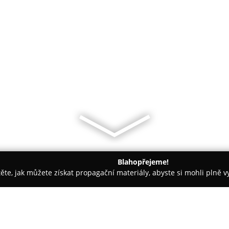
Blahopřejeme!
těte, jak můžete získat propagační materiály, abyste si mohli plně 
tbu, Svatební Fotografie - Praha
Svatební Dekorace