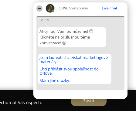
ORLOVÉ Svatebního
Live chat
23:30
Ahoj, rádi Vám pomůžeme! 🙂
Klikněte na příslušnou téma
konverzace! 🙂
Jsem laureát, chci získat marketingové
materiály.
Chci přihlásit svou společnost do
Orlové.
Mám jiné otázky.
Zjistit
vychutnat Váš úspěch.