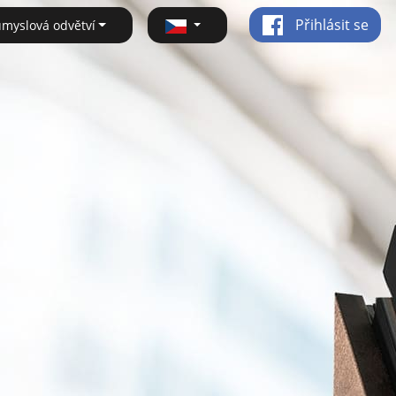
Přihlásit se
ůmyslová odvětví