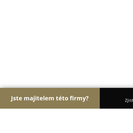
Jste majitelem této firmy?
Zjis
Orlové Svatebního
Svatební Salóny, DJové na Sva