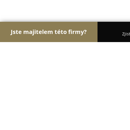
Jste majitelem této firmy?
Zjis
Orlové Svatebního
Svatební Salóny, DJové na Sva
Suzy Verde svatební salon
9.9
(54)
Stonařov, Stonařov 332, Stonařov