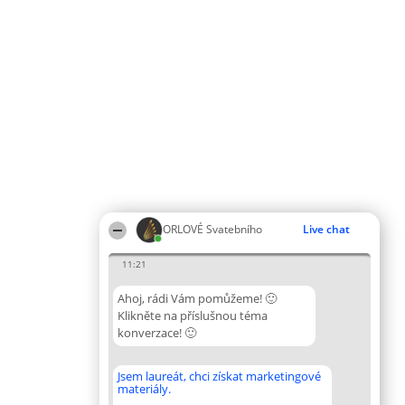
ORLOVÉ Svatebního
Live chat
11:21
Ahoj, rádi Vám pomůžeme! 🙂
Klikněte na příslušnou téma
konverzace! 🙂
Jsem laureát, chci získat marketingové
materiály.