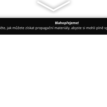
Blahopřejeme!
těte, jak můžete získat propagační materiály, abyste si mohli plně 
tbu, Svatební Fotografie - Stonařov
Suzy Verde svatební salon
O společnosti:
Svatební salon Suzy Verde
sídl
na poskytování rozmanité nabídk
také zakoupit. Tato společnost
značky Modeca, což zákaznicím 
místě běžně dostupné.
Salon klade důraz na kvalitu a 