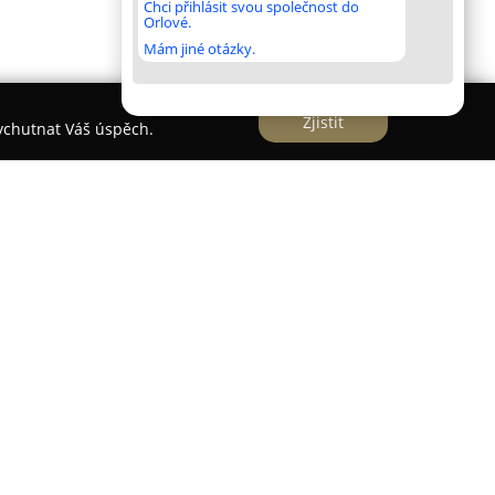
Chci přihlásit svou společnost do
Orlové.
Mám jiné otázky.
Zjistit
vychutnat Váš úspěch.
í ve Stonařově v oblasti Vysočina a zaměřuje se
y svatebních šatů, které lze nejen půjčit, ale
 funguje jako regionální distributor uznávané
umožňuje vybírat z designů, které nejsou v
výjimečnost svých kolekcí, přičemž každý model je