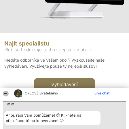
Najít specialistu
Plebiscit sdružuje těch nejlepších v oboru
Hledáte odborníka ve Vašem okolí? Vyzkoušejte naše
vyhledávání. Využívejte pouze ty nejlepší služby!
Vyhledávání
ORLOVÉ Svatebního
Live chat
01:01
Ahoj, rádi Vám pomůžeme! 🙂 Klikněte na
příslušnou téma konverzace! 🙂
Organizátor hlasování
Plebiscyt
Kontakt