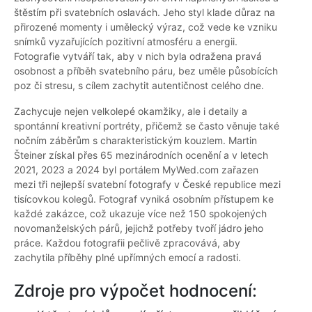
štěstím při svatebních oslavách. Jeho styl klade důraz na
přirozené momenty i umělecký výraz, což vede ke vzniku
snímků vyzařujících pozitivní atmosféru a energii.
Fotografie vytváří tak, aby v nich byla odražena pravá
osobnost a příběh svatebního páru, bez uměle působících
poz či stresu, s cílem zachytit autentičnost celého dne.
Zachycuje nejen velkolepé okamžiky, ale i detaily a
spontánní kreativní portréty, přičemž se často věnuje také
nočním záběrům s charakteristickým kouzlem. Martin
Šteiner získal přes 65 mezinárodních ocenění a v letech
2021, 2023 a 2024 byl portálem MyWed.com zařazen
mezi tři nejlepší svatební fotografy v České republice mezi
tisícovkou kolegů. Fotograf vyniká osobním přístupem ke
každé zakázce, což ukazuje více než 150 spokojených
novomanželských párů, jejichž potřeby tvoří jádro jeho
práce. Každou fotografii pečlivě zpracovává, aby
zachytila příběhy plné upřímných emocí a radosti.
Zdroje pro výpočet hodnocení: