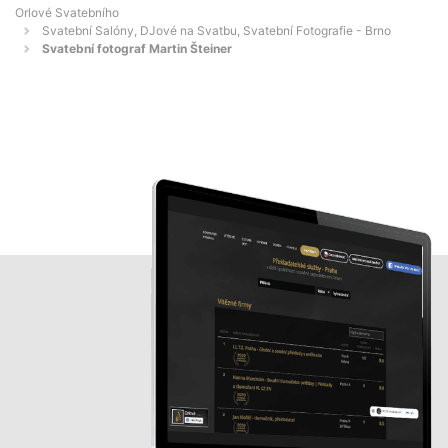
Orlové Svatebního
Svatební Salóny, DJové na Svatbu, Svatební Fotografie - Brno
Svatební fotograf Martin Šteiner