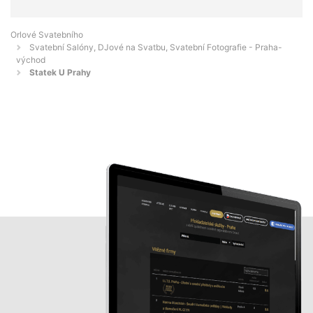
Orlové Svatebního
Svatební Salóny, DJové na Svatbu, Svatební Fotografie - Praha-
východ
Statek U Prahy