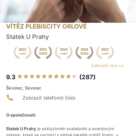
VÍTĚZ PLEBISCITY ORLOVÉ
Statek U Prahy
Zobrazit více >>
9.3
(287)
Škvorec, Skvorec
Zobrazit telefonní číslo
O společnosti:
Statek U Prahy
je exkluzivním svatebním a eventovým
místem, které se nachází v klidné lokalitě poblíž Prahy, v