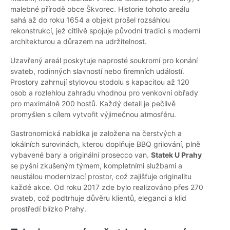
malebné přírodě obce Škvorec. Historie tohoto areálu
sahá až do roku 1654 a objekt prošel rozsáhlou
rekonstrukcí, jež citlivě spojuje původní tradici s moderní
architekturou a důrazem na udržitelnost.
Uzavřený areál poskytuje naprosté soukromí pro konání
svateb, rodinných slavností nebo firemních událostí.
Prostory zahrnují stylovou stodolu s kapacitou až 120
osob a rozlehlou zahradu vhodnou pro venkovní obřady
pro maximálně 200 hostů. Každý detail je pečlivě
promyšlen s cílem vytvořit výjimečnou atmosféru.
Gastronomická nabídka je založena na čerstvých a
lokálních surovinách, kterou doplňuje BBQ grilování, plně
vybavené bary a originální prosecco van.
Statek U Prahy
se pyšní zkušeným týmem, kompletními službami a
neustálou modernizací prostor, což zajišťuje originalitu
každé akce. Od roku 2017 zde bylo realizováno přes 270
svateb, což podtrhuje důvěru klientů, eleganci a klid
prostředí blízko Prahy.