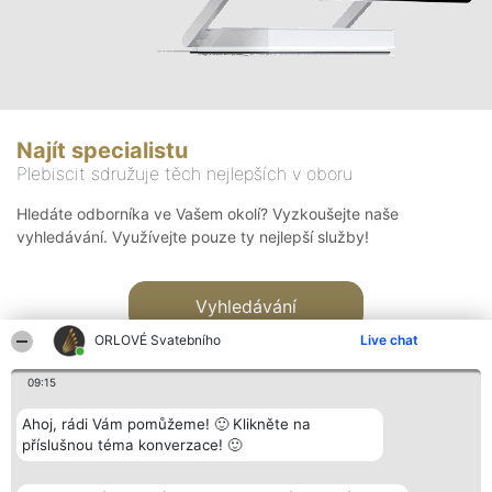
Najít specialistu
Plebiscit sdružuje těch nejlepších v oboru
Hledáte odborníka ve Vašem okolí? Vyzkoušejte naše
vyhledávání. Využívejte pouze ty nejlepší služby!
Vyhledávání
ORLOVÉ Svatebního
Live chat
09:15
Ahoj, rádi Vám pomůžeme! 🙂 Klikněte na
příslušnou téma konverzace! 🙂
Organizátor hlasování
Plebiscyt
Kontakt
Bright Side Solutions sp. z o.
Vítězové
Kontakt