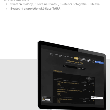
Svatební Salóny, DJové na Svatbu, Svatební Fotografie - Jihlava
Svatební a společenské šaty TARA