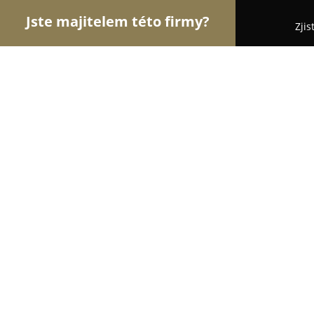
Jste majitelem této firmy?
Zjis
Orlové Svatebního
Svatební Salóny, DJové na Sva
PhotoBudka.cz
8.5
(5)
Bystřice, Bystřice
Zobrazit telefonní číslo