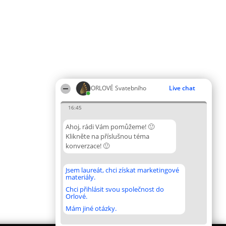
ORLOVÉ Svatebního
Live chat
16:45
Ahoj, rádi Vám pomůžeme! 🙂
Klikněte na příslušnou téma
konverzace! 🙂
Jsem laureát, chci získat marketingové
materiály.
Chci přihlásit svou společnost do
Orlové.
Mám jiné otázky.