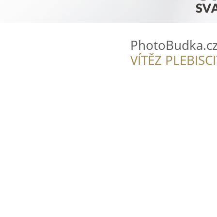
PhotoBudka.c
VÍTĚZ PLEBISC