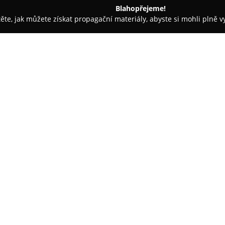
Blahopřejeme!
těte, jak můžete získat propagační materiály, abyste si mohli plně 
tbu, Svatební Fotografie - Bystřice
PhotoBudka.cz
O společnosti:
PhotoBudka.cz
nabízí moderní
jsou svatby, firemní večírky, 
umožňují hostům jednoduše poř
zachycují jedinečné chvíle každ
Zobrazit více >>
rekvizity a možnost digitálního 
sociálních sítí, čímž se zážitek 
Společnost PhotoBudka dále roz
videí a vytváření bumerangů, c
Výsledné snímky lze personali
čemuž se každá fotografie stáv