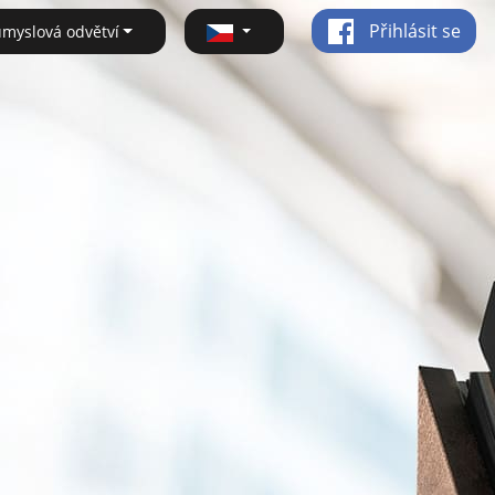
Přihlásit se
ůmyslová odvětví