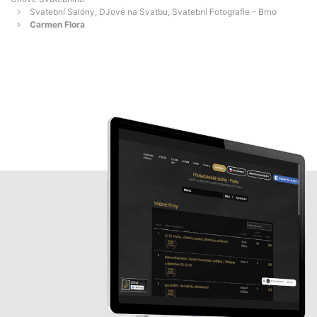
Svatební Salóny, DJové na Svatbu, Svatební Fotografie - Brno
Carmen Flora