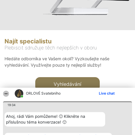
Najít specialistu
Plebiscit sdružuje těch nejlepších v oboru
Hledáte odborníka ve Vašem okolí? Vyzkoušejte naše
vyhledávání. Využívejte pouze ty nejlepší služby!
Vyhledávání
ORLOVÉ Svatebního
Live chat
19:34
Ahoj, rádi Vám pomůžeme! 🙂 Klikněte na
příslušnou téma konverzace! 🙂
Organizátor hlasování
Plebiscyt
Kontakt
Bright Side Solutions sp. z o.
Vítězové
Kontakt