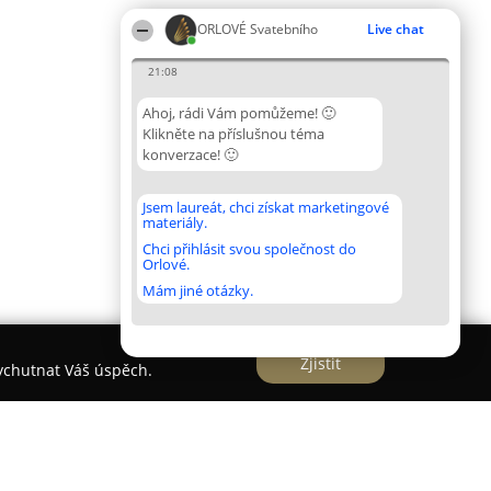
ORLOVÉ Svatebního
Live chat
21:08
Ahoj, rádi Vám pomůžeme! 🙂
Klikněte na příslušnou téma
konverzace! 🙂
Jsem laureát, chci získat marketingové
materiály.
Chci přihlásit svou společnost do
Orlové.
Mám jiné otázky.
Zjistit
vychutnat Váš úspěch.
ůjčovna šatů