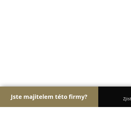
Jste majitelem této firmy?
Zjis
Orlové Svatebního
Svatební Salóny, DJové na Sva