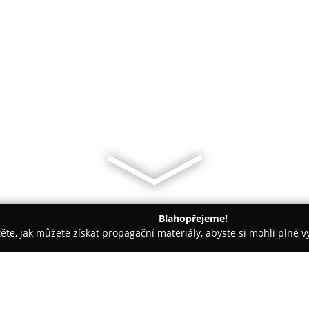
Blahopřejeme!
těte, jak můžete získat propagační materiály, abyste si mohli plně 
tbu, Svatební Fotografie - Česká Lípa
Svatební studio Nella - p