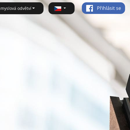
Přihlásit se
ůmyslová odvětví