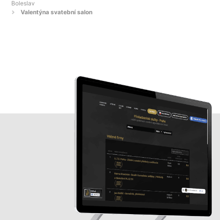
Boleslav
Valentýna svatební salon