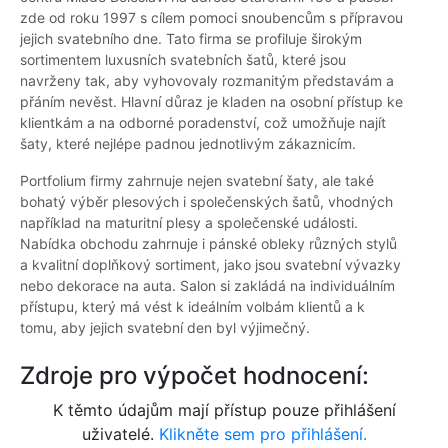
zde od roku 1997 s cílem pomoci snoubencům s přípravou
jejich svatebního dne. Tato firma se profiluje širokým
sortimentem luxusních svatebních šatů, které jsou
navrženy tak, aby vyhovovaly rozmanitým představám a
přáním nevěst. Hlavní důraz je kladen na osobní přístup ke
klientkám a na odborné poradenství, což umožňuje najít
šaty, které nejlépe padnou jednotlivým zákaznicím.
Portfolium firmy zahrnuje nejen svatební šaty, ale také
bohatý výběr plesových i společenských šatů, vhodných
například na maturitní plesy a společenské události.
Nabídka obchodu zahrnuje i pánské obleky různých stylů
a kvalitní doplňkový sortiment, jako jsou svatební vývazky
nebo dekorace na auta. Salon si zakládá na individuálním
přístupu, který má vést k ideálním volbám klientů a k
tomu, aby jejich svatební den byl výjimečný.
Zdroje pro výpočet hodnocení:
K těmto údajům mají přístup pouze přihlášení
uživatelé.
Klikněte sem pro přihlášení.