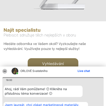
Najít specialistu
Plebiscit sdružuje těch nejlepších v oboru
Hledáte odborníka ve Vašem okolí? Vyzkoušejte naše
vyhledávání. Využívejte pouze ty nejlepší služby!
Vyhledávání
ORLOVÉ Svatebního
Live chat
16:00
Ahoj, rádi Vám pomůžeme! 🙂 Klikněte na
příslušnou téma konverzace! 🙂
Organizátor hlasování
Plebiscyt
Kontakt
Bright Side Solutions sp. z o.
Vítězové
Kontakt
Jsem laureát, chci získat marketingové materiály.
o. sp. k.
Seznam všech