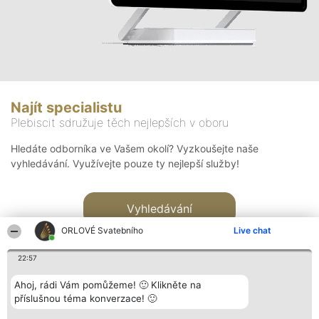
Najít specialistu
Plebiscit sdružuje těch nejlepších v oboru
Hledáte odborníka ve Vašem okolí? Vyzkoušejte naše
vyhledávání. Využívejte pouze ty nejlepší služby!
Vyhledávání
ORLOVÉ Svatebního
Live chat
22:57
Ahoj, rádi Vám pomůžeme! 🙂 Klikněte na
příslušnou téma konverzace! 🙂
Organizátor hlasování
Plebiscyt
Kontakt