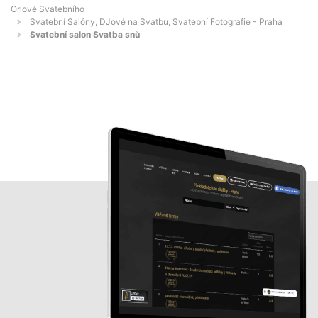
Orlové Svatebního
Svatební Salóny, DJové na Svatbu, Svatební Fotografie - Praha
Svatební salon Svatba snů