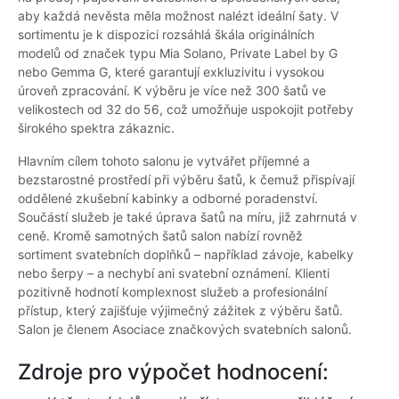
aby každá nevěsta měla možnost nalézt ideální šaty. V
sortimentu je k dispozici rozsáhlá škála originálních
modelů od značek typu Mia Solano, Private Label by G
nebo Gemma G, které garantují exkluzivitu i vysokou
úroveň zpracování. K výběru je více než 300 šatů ve
velikostech od 32 do 56, což umožňuje uspokojit potřeby
širokého spektra zákaznic.
Hlavním cílem tohoto salonu je vytvářet příjemné a
bezstarostné prostředí při výběru šatů, k čemuž přispívají
oddělené zkušební kabinky a odborné poradenství.
Součástí služeb je také úprava šatů na míru, již zahrnutá v
ceně. Kromě samotných šatů salon nabízí rovněž
sortiment svatebních doplňků – například závoje, kabelky
nebo šerpy – a nechybí ani svatební oznámení. Klienti
pozitivně hodnotí komplexnost služeb a profesionální
přístup, který zajišťuje výjimečný zážitek z výběru šatů.
Salon je členem Asociace značkových svatebních salonů.
Zdroje pro výpočet hodnocení: