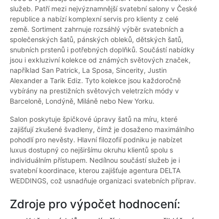
služeb. Patří mezi nejvýznamnější svatební salony v České
republice a nabízí komplexní servis pro klienty z celé
země. Sortiment zahrnuje rozsáhlý výběr svatebních a
společenských šatů, pánských obleků, dětských šatů,
snubních prstenů i potřebných doplňků. Součástí nabídky
jsou i exkluzivní kolekce od známých světových značek,
například San Patrick, La Sposa, Sincerity, Justin
Alexander a Tarik Ediz. Tyto kolekce jsou každoročně
vybírány na prestižních světových veletrzích módy v
Barceloně, Londýně, Miláně nebo New Yorku.
Salon poskytuje špičkové úpravy šatů na míru, které
zajišťují zkušené švadleny, čímž je dosaženo maximálního
pohodlí pro nevěsty. Hlavní filozofií podniku je nabízet
luxus dostupný co nejširšímu okruhu klientů spolu s
individuálním přístupem. Nedílnou součástí služeb je i
svatební koordinace, kterou zajišťuje agentura DELTA
WEDDINGS, což usnadňuje organizaci svatebních příprav.
Zdroje pro výpočet hodnocení: