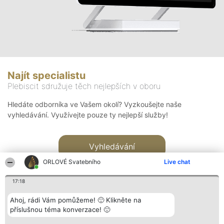
Najít specialistu
Plebiscit sdružuje těch nejlepších v oboru
Hledáte odborníka ve Vašem okolí? Vyzkoušejte naše
vyhledávání. Využívejte pouze ty nejlepší služby!
Vyhledávání
ORLOVÉ Svatebního
Live chat
17:18
Ahoj, rádi Vám pomůžeme! 🙂 Klikněte na
příslušnou téma konverzace! 🙂
Organizátor hlasování
Plebiscyt
Kontakt