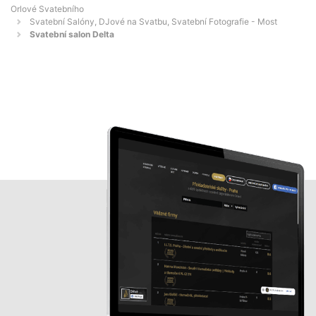
Orlové Svatebního
Svatební Salóny, DJové na Svatbu, Svatební Fotografie - Most
Svatební salon Delta