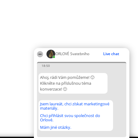
ORLOVÉ Svatebního
Live chat
18:50
Ahoj, rádi Vám pomůžeme! 🙂
Klikněte na příslušnou téma
konverzace! 🙂
Jsem laureát, chci získat marketingové
materiály.
Chci přihlásit svou společnost do
Orlové.
Mám jiné otázky.