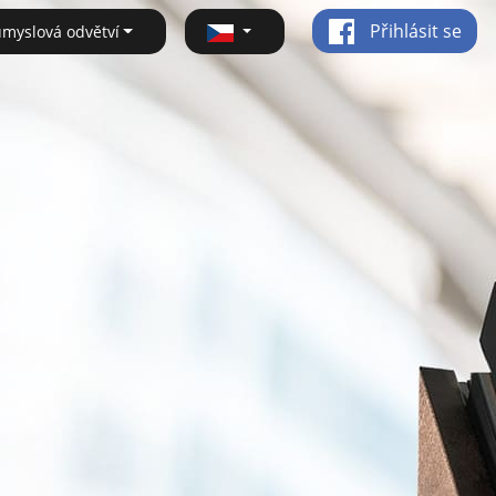
Přihlásit se
ůmyslová odvětví