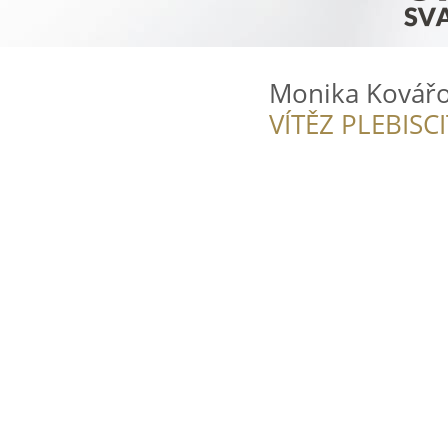
Monika Kovářo
VÍTĚZ PLEBISC