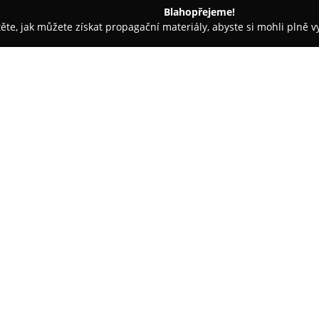
Blahopřejeme!
těte, jak můžete získat propagační materiály, abyste si mohli plně 
tbu, Svatební Fotografie - Frýdek-Místek
Monika Kovářová Foto
O společnosti:
Monika Kovářová Fotografie
j
nezapomenutelných snímků v obl
České republiky. Společnost kl
které se snaží zachytit způso
Zobrazit více >>
klientů.
Při focení firma přistupuje k z
uvolněné atmosféře a vzniku emo
se všichni cítili pohodlně a už
fotografky často přesahuje hra
pomáhá s organizací svatební