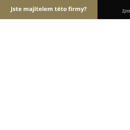
Jste majitelem této firmy?
Zjis
Orlové Svatebního
Svatební Salóny, DJové na Sva
Monika Kovářová Fotografie
9.8
(35)
Frýdek-Místek, M. Chasáka 3145
Zobrazit telefonní číslo