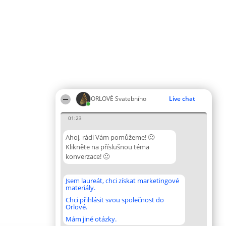
ORLOVÉ Svatebního
Live chat
01:23
Ahoj, rádi Vám pomůžeme! 🙂
Klikněte na příslušnou téma
konverzace! 🙂
Jsem laureát, chci získat marketingové
materiály.
Chci přihlásit svou společnost do
Orlové.
Mám jiné otázky.