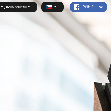
Přihlásit se
ůmyslová odvětví