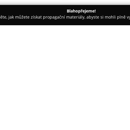
Blahopřejeme!
těte, jak můžete získat propagační materiály, abyste si mohli plně 
tbu, Svatební Fotografie - Plzeň
Salon Miriam, půjčovna svate
a společenských šatů
O společnosti:
Ve městě Plzeň působí
Salon M
zaměřené na půjčování svatebn
obleků. Tato společnost si udr
přičemž kolekce pravidelně ob
Zobrazit více >>
předností salonu je jeho celist
komplexní svatební servis ve 
klienty, kteří upřednostňují ře
na jednom místě.
Sortiment zahrnuje také šaty pr