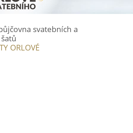
půjčovna svatebních a
 šatů
ITY ORLOVÉ