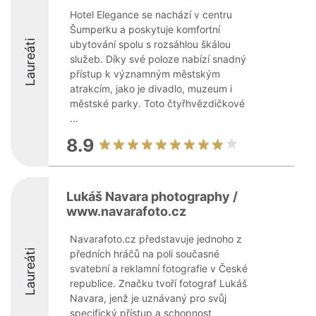
Hotel Elegance se nachází v centru
Šumperku a poskytuje komfortní
Laureáti
ubytování spolu s rozsáhlou škálou
služeb. Díky své poloze nabízí snadný
přístup k významným městským
atrakcím, jako je divadlo, muzeum i
městské parky. Toto čtyřhvězdičkové
...
8.9
Lukáš Navara photography /
www.navarafoto.cz
Navarafoto.cz představuje jednoho z
Laureáti
předních hráčů na poli současné
svatební a reklamní fotografie v České
republice. Značku tvoří fotograf Lukáš
Navara, jenž je uznávaný pro svůj
specifický přístup a schopnost