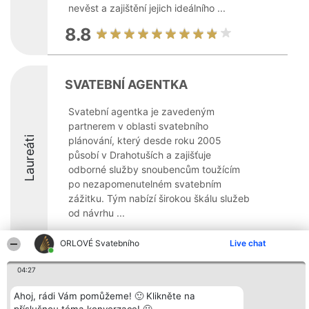
nevěst a zajištění jejich ideálního ...
8.8
SVATEBNÍ AGENTKA
Svatební agentka je zavedeným
partnerem v oblasti svatebního
Laureáti
plánování, který desde roku 2005
působí v Drahotuších a zajišťuje
odborné služby snoubencům toužícím
po nezapomenutelném svatebním
zážitku. Tým nabízí širokou škálu služeb
od návrhu ...
10
ORLOVÉ Svatebního
Live chat
04:27
Organizátor hlasování
Plebiscyt
Kontakt
Ahoj, rádi Vám pomůžeme! 🙂 Klikněte na
Bright Side Solutions sp. z o.
Vítězové
Kontakt
o. sp. k.
Seznam všech