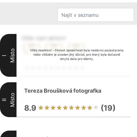
Vítěz není aktivní
Místo
Vítěz neaktivní - činnost společnosti byla nedávno pozastavena
nebo vítězem je uveden jiný důvod, pro který byla dočasně
I
skryta data pro klienty.
Tereza Broušková fotografka
Místo
II
8.9
(19)