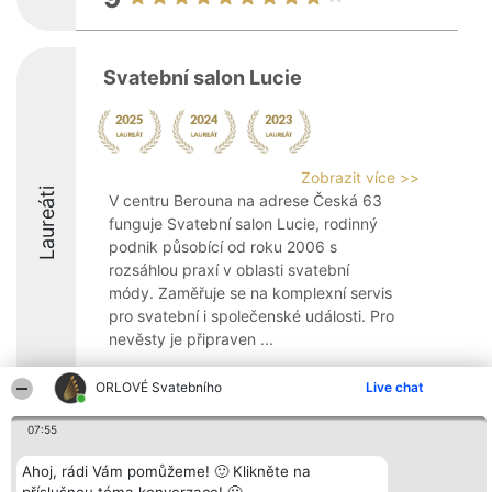
Svatební salon Lucie
Zobrazit více >>
Laureáti
V centru Berouna na adrese Česká 63
funguje Svatební salon Lucie, rodinný
podnik působící od roku 2006 s
rozsáhlou praxí v oblasti svatební
módy. Zaměřuje se na komplexní servis
pro svatební i společenské události. Pro
nevěsty je připraven ...
8
ORLOVÉ Svatebního
Live chat
07:55
Organizátor hlasování
Plebiscyt
Kontakt
Ahoj, rádi Vám pomůžeme! 🙂 Klikněte na
Bright Side Solutions sp. z o.
Vítězové
Kontakt
o. sp. k.
Seznam všech