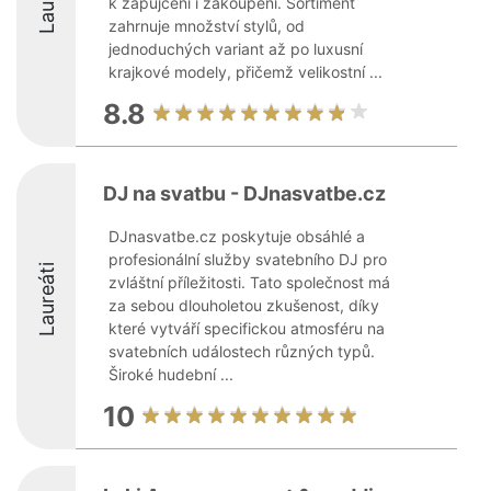
k zapůjčení i zakoupení. Sortiment
zahrnuje množství stylů, od
jednoduchých variant až po luxusní
krajkové modely, přičemž velikostní ...
8.8
DJ na svatbu - DJnasvatbe.cz
DJnasvatbe.cz poskytuje obsáhlé a
profesionální služby svatebního DJ pro
Laureáti
zvláštní příležitosti. Tato společnost má
za sebou dlouholetou zkušenost, díky
které vytváří specifickou atmosféru na
svatebních událostech různých typů.
Široké hudební ...
10