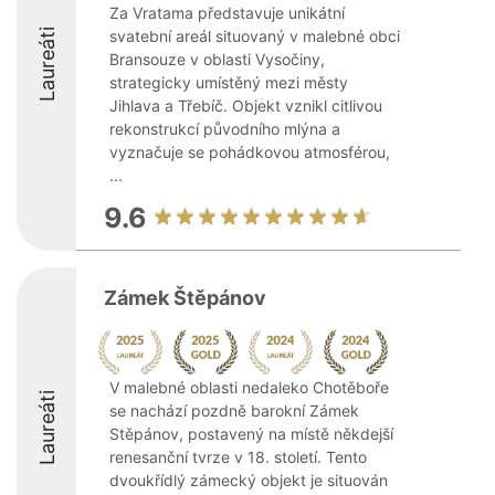
Za Vratama představuje unikátní
Laureáti
svatební areál situovaný v malebné obci
Bransouze v oblasti Vysočiny,
strategicky umístěný mezi městy
Jihlava a Třebíč. Objekt vznikl citlivou
rekonstrukcí původního mlýna a
vyznačuje se pohádkovou atmosférou,
...
9.6
Zámek Štěpánov
V malebné oblasti nedaleko Chotěboře
Laureáti
se nachází pozdně barokní Zámek
Stěpánov, postavený na místě někdejší
renesanční tvrze v 18. století. Tento
dvoukřídlý zámecký objekt je situován